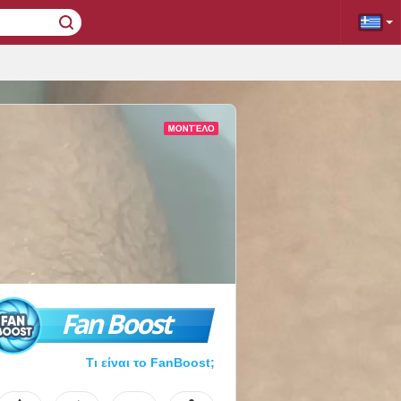
Fan Boost
Τι είναι το FanBoost;