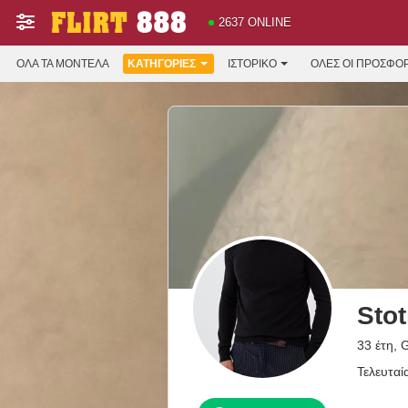
2637 ONLINE
ΌΛΑ ΤΑ ΜΟΝΤΈΛΑ
ΚΑΤΗΓΟΡΊΕΣ
ΙΣΤΟΡΙΚΌ
ΟΛΕΣ ΟΙ ΠΡΟΣΦΟ
Sto
33 έτη,
Τελευταί