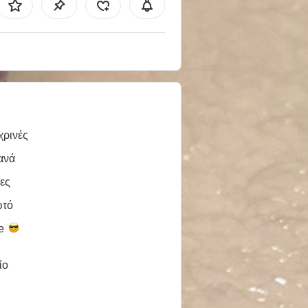
χρινές
ανά
ες
ωτό
le
ίο