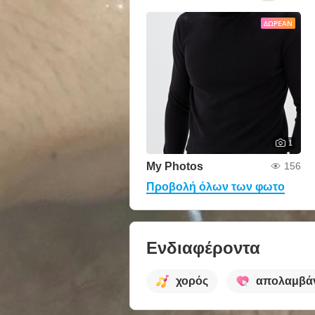
ΔΩΡΕΆΝ
1
My Photos
156
Προβολή όλων των φωτο
Ενδιαφέροντα
χορός
απολαμβά