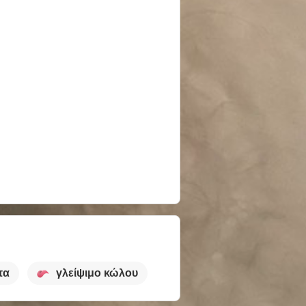
πα
γλείψιμο κώλου