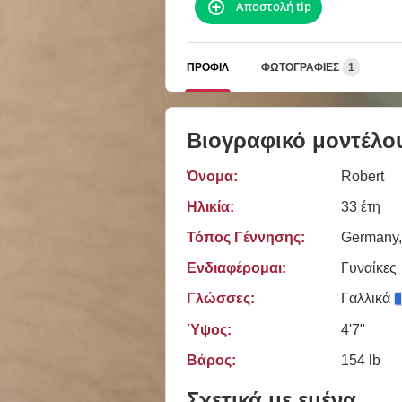
Αποστολή tip
ΠΡΟΦΊΛ
ΦΩΤΟΓΡΑΦΊΕΣ
1
Βιογραφικό μοντέλο
Όνομα:
Robert
Ηλικία:
33 έτη
Τόπος Γέννησης:
Germany,
Ενδιαφέρομαι:
Γυναίκες
Γλώσσες:
Γαλλικά
Ύψος:
4'7"
Βάρος:
154 lb
Σχετικά με εμένα