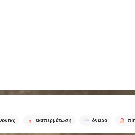
νοντας
εκσπερμάτωση
όνειρα
πί